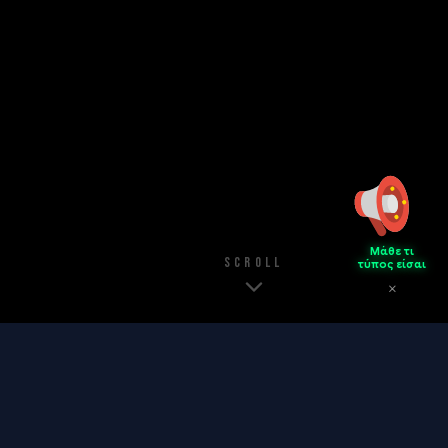
Μάθε τι
SCROLL
τύπος είσαι
✕